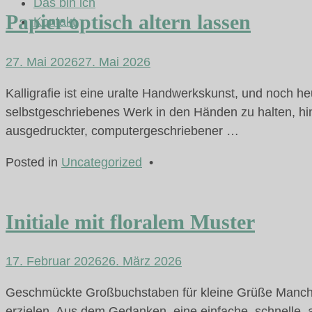
Das bin ich
Papier optisch altern lassen
Kontakt
27. Mai 2026
27. Mai 2026
Kalligrafie ist eine uralte Handwerkskunst, und noch h
selbstgeschriebenes Werk in den Händen zu halten, hin
ausgedruckter, computergeschriebener …
Posted in
Uncategorized
•
Initiale mit floralem Muster
17. Februar 2026
26. März 2026
Geschmückte Großbuchstaben für kleine Grüße Manchm
erzielen. Aus dem Gedanken, eine einfache, schnelle, 