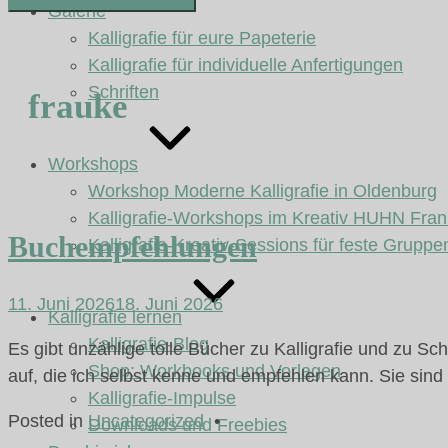
Galerie
Kalligrafie für eure Papeterie
Kalligrafie für individuelle Anfertigungen
Schriften
frauke
Workshops
Workshop Moderne Kalligrafie in Oldenburg
Kalligrafie-Workshops im Kreativ HUHN Fran
Buchempfehlungen
Kalligrafie-Kreativ-Sessions für feste Gruppe
11. Juni 2026
18. Juni 2026
Kalligrafie lernen
Kalligrafie-Blog
Es gibt unzählige tolle Bücher zu Kalligrafie und zu Sc
Shop: Workbooks und Vorlagen
auf, die ich selbst kenne und empfehlen kann. Sie si
Kalligrafie-Impulse
Posted in
Uncategorized
•
Downloads und Freebies