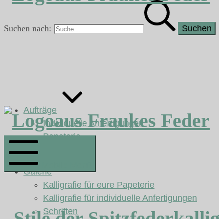
Suchen nach:
Aufträge
aus Fraukes Feder
Individuelle Anfertigungen
Papeterie
Mobile Menü
Galerie
Kalligrafie für eure Papeterie
Kalligrafie für individuelle Anfertigungen
Schriften
Stile der Spitzfederkalli