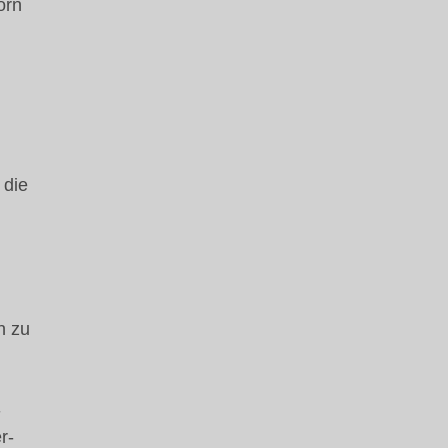
orn
 die
n zu
-
r-