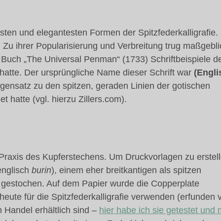
esten und elegantesten Formen der Spitzfederkalligrafie.
. Zu ihrer Popularisierung und Verbreitung trug maßgebli
 Buch „The Universal Penman“ (1733) Schriftbeispiele d
atte. Der ursprüngliche Name dieser Schrift war
(Engli
gensatz zu den spitzen, geraden Linien der gotischen
 hatte (vgl. hierzu Zillers.com).
e Praxis des Kupferstechens. Um Druckvorlagen zu erstell
englisch
burin
), einem eher breitkantigen als spitzen
 gestochen. Auf dem Papier wurde die Copperplate
e heute für die Spitzfederkalligrafie verwenden (erfunden
 Handel erhältlich sind –
hier habe ich sie getestet und 