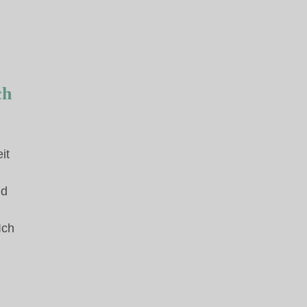
ch
it
nd
Ich