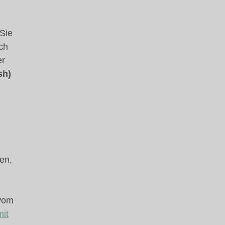
 Sie
ch
er
sh)
en,
 vom
mit