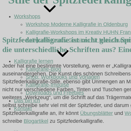
Workshops
Workshop Moderne Kalligrafie in Oldenburg
Kalligrafie-Workshops im Kreativ HUHN Fran
Spitzfederkalligrafie ist nicht gleich S
Kalligrafie-Kreativ-Sessions für feste Gruppe
die unterschiedliche Schriften aus? Ein
Kalligrafie lernen
Jeder hat eine bestimmte Vorstellung, wenn er „Kalligra
Kalligrafie-Blog
auseinandergehen. Die Kunst des schönen Schreibens 
Shop: Workbooks und Vorlagen
Spitzfederkalligrafie-Stile, ebenso gibt Unmengen an 
Kalligrafie-Impulse
nicht nur verschiedene Farben, Tinten und Tuschen ge
Downloads und Freebies
weiteres „Werkzeug“, um die Schrift auf das Trägermate
Das bin ich
selbst schreibe sehr viel mit der Spitzfeder, und darum 
Kontakt
Spitzfederkalligrafie an, ihr könnt
Übungsblätter
und
Wo
schreibe
Blogartikel
zu Spitzfederkalligrafie.