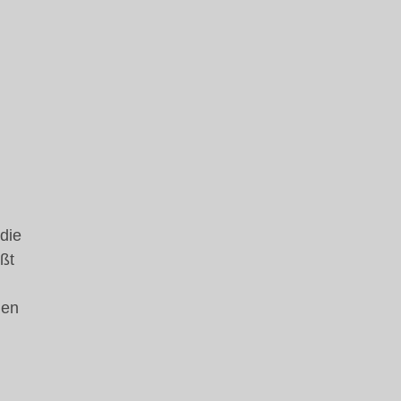
 die
ßt
hen