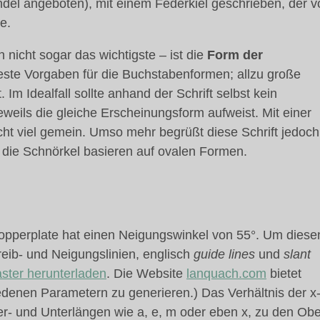
del angeboten), mit einem Federkiel geschrieben, der v
e.
 nicht sogar das wichtigste – ist die
Form der
 feste Vorgaben für die Buchstabenformen; allzu große
Im Idealfall sollte anhand der Schrift selbst kein
eweils die gleiche Erscheinungsform aufweist. Mit einer
icht viel gemein. Umso mehr begrüßt diese Schrift jedoch
 die Schnörkel basieren auf ovalen Formen.
Copperplate hat einen Neigungswinkel von 55°. Um diese
eib- und Neigungslinien, englisch
guide lines
und
slant
raster herunterladen
. Die Website
lanquach.com
bietet
iedenen Parametern zu generieren.) Das Verhältnis der x
- und Unterlängen wie a, e, m oder eben x, zu den Obe