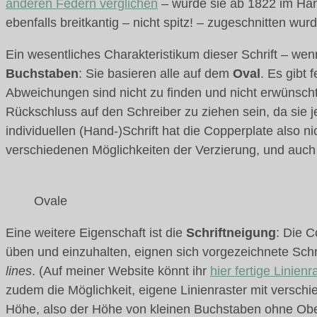
anderen Federn verglichen
– wurde sie ab 1822 im Han
ebenfalls breitkantig – nicht spitz! – zugeschnitten wurd
Ein wesentliches Charakteristikum dieser Schrift – wenn
Buchstaben
: Sie basieren alle auf dem
Oval
. Es gibt
Abweichungen sind nicht zu finden und nicht erwünscht. 
Rückschluss auf den Schreiber zu ziehen sein, da sie j
individuellen (Hand-)Schrift hat die Copperplate also n
verschiedenen Möglichkeiten der Verzierung, und auch
Ovale
Eine weitere Eigenschaft ist die
Schriftneigung
: Die 
üben und einzuhalten, eignen sich vorgezeichnete Schr
lines
. (Auf meiner Website könnt ihr
hier fertige Linien
zudem die Möglichkeit, eigene Linienraster mit versch
Höhe, also der Höhe von kleinen Buchstaben ohne Ober