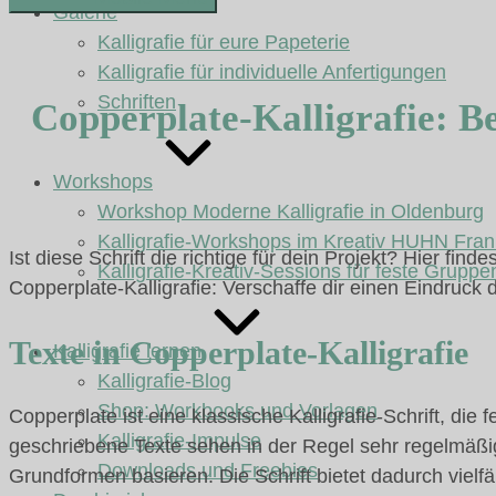
Galerie
Kalligrafie für eure Papeterie
Kalligrafie für individuelle Anfertigungen
Schriften
Copperplate-Kalligrafie: Be
Workshops
Workshop Moderne Kalligrafie in Oldenburg
Kalligrafie-Workshops im Kreativ HUHN Fran
Ist diese Schrift die richtige für dein Projekt? Hier fi
Kalligrafie-Kreativ-Sessions für feste Gruppe
Copperplate-Kalligrafie: Verschaffe dir einen Eindruck
Texte in Copperplate-Kalligrafie
Kalligrafie lernen
Kalligrafie-Blog
Shop: Workbooks und Vorlagen
Copperplate ist eine klassische Kalligrafie-Schrift, di
Kalligrafie-Impulse
geschriebene Texte sehen in der Regel sehr regelmäßig
Downloads und Freebies
Grundformen basieren. Die Schrift bietet dadurch vielfä