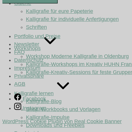
Galerie
Kalligrafie für eure Papeterie
Kalligrafie für individuelle Anfertigungen
Schriften
Portfolio und Preise
Newsletter
Workshops
FAQ
Workshop Moderne Kalligrafie in Oldenburg
Datenschutz
Kalligrafie-Workshops im Kreativ HUHN Fran
Impressum
Kalligrafie-Kreativ-Sessions für feste Gruppe
Privatsphäre
AGB
Kalligrafie lernen
Facebook
Kalligrafie-Blog
Instagram
Shop: Workbooks und Vorlagen
Kalligrafie-Impulse
WordPress Cookie Plugin von Real Cookie Banner
Downloads und Freebies